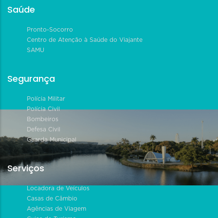
Saúde
Pronto-Socorro
Centro de Atenção à Saúde do Viajante
SAMU
Segurança
Polícia Militar
Polícia Civil
Bombeiros
Defesa Civil
Guarda Municipal
Serviços
Locadora de Veículos
Casas de Câmbio
Agências de Viagem