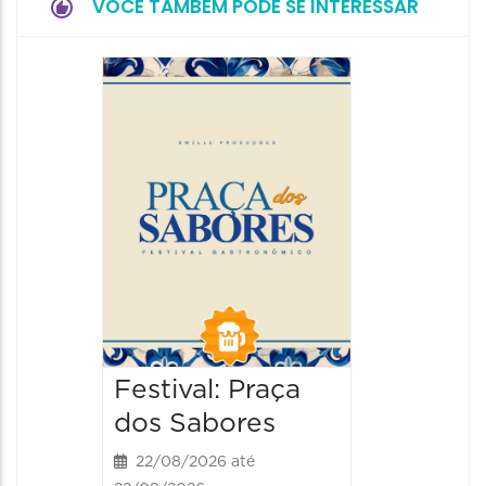
VOCÊ TAMBÉM PODE SE INTERESSAR
Festiva
da Cer
22/08/20
22/08/202
13:00 às
Festival: Praça
dos Sabores
22/08/2026 até