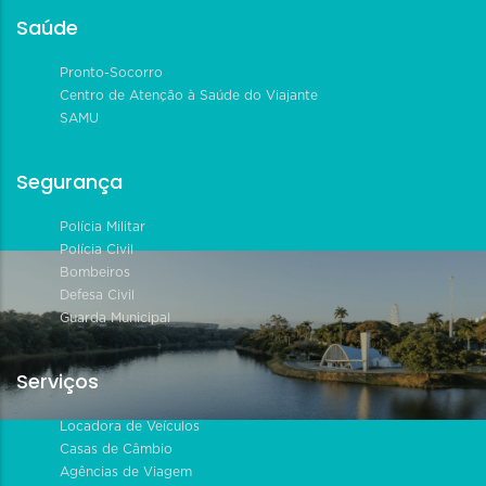
Saúde
Pronto-Socorro
Centro de Atenção à Saúde do Viajante
SAMU
Segurança
Polícia Militar
Polícia Civil
Bombeiros
Defesa Civil
Guarda Municipal
Serviços
Locadora de Veículos
Casas de Câmbio
Agências de Viagem