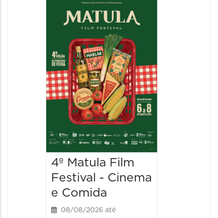
Feirin
Aprox
08/08/20
08/08/202
10:00 às 
4º Matula Film
Festival - Cinema
e Comida
08/08/2026 até