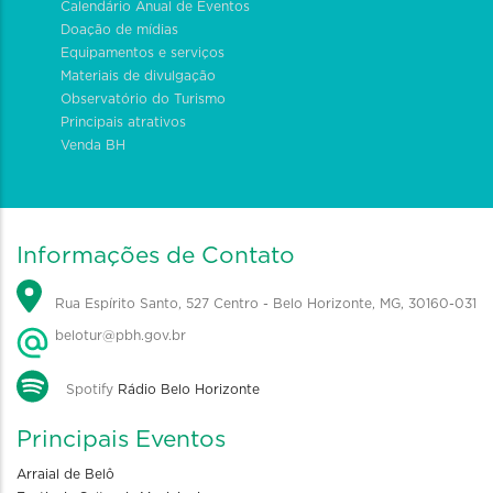
Calendário Anual de Eventos
Doação de mídias
Equipamentos e serviços
Materiais de divulgação
Observatório do Turismo
Principais atrativos
Venda BH
Informações de Contato
Rua Espírito Santo, 527 Centro - Belo Horizonte, MG, 30160-031
belotur@pbh.gov.br
Spotify
Rádio Belo Horizonte
Principais Eventos
Arraial de Belô