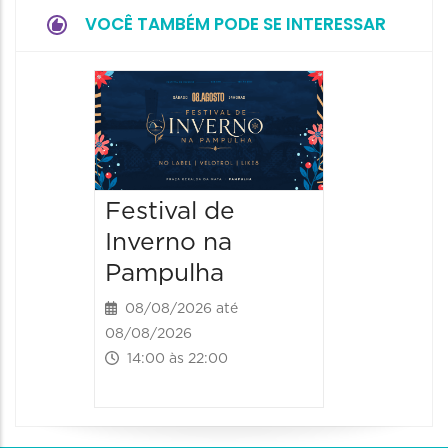
VOCÊ TAMBÉM PODE SE INTERESSAR
Dia do
Parque
Paláci
09/08/20
Festival de
09/08/202
Inverno na
09:00 às
Pampulha
08/08/2026 até
08/08/2026
14:00 às 22:00