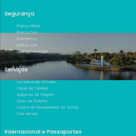
Segurança
Polícia Militar
Polícia Civil
Bombeiros
Defesa Civil
Guarda Municipal
Serviços
Locadora de Veículos
Casas de Câmbio
Agências de Viagem
Guias de Turismo
Centro de Atendimento ao Turista
Cias Aéreas
Internacional e Passaportes