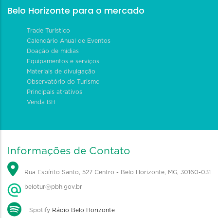
Belo Horizonte para o mercado
Trade Turístico
Calendário Anual de Eventos
Doação de mídias
Equipamentos e serviços
Materiais de divulgação
Observatório do Turismo
Principais atrativos
Venda BH
Informações de Contato
Rua Espírito Santo, 527 Centro - Belo Horizonte, MG, 30160-031
belotur@pbh.gov.br
Spotify
Rádio Belo Horizonte