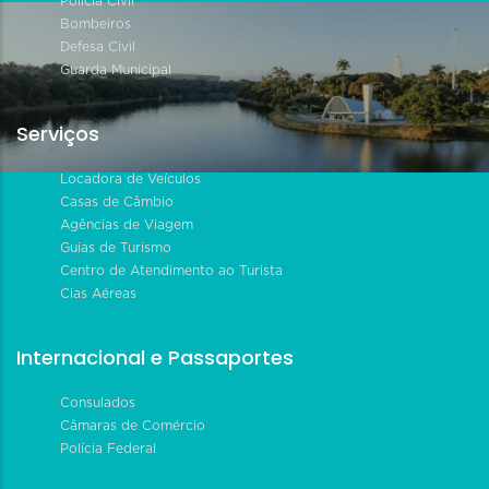
Polícia Civil
Bombeiros
Defesa Civil
Guarda Municipal
Serviços
Locadora de Veículos
Casas de Câmbio
Agências de Viagem
Guias de Turismo
Centro de Atendimento ao Turista
Cias Aéreas
Internacional e Passaportes
Consulados
Câmaras de Comércio
Polícia Federal