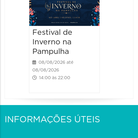
Parque
Paláci
09/08/20
Festival de
09/08/202
Inverno na
09:00 às
Pampulha
08/08/2026 até
08/08/2026
14:00 às 22:00
INFORMAÇÕES ÚTEIS