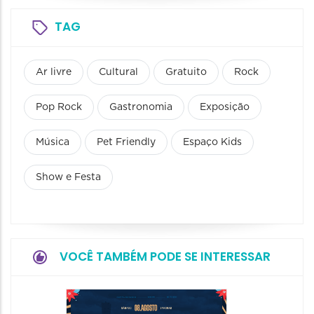
TAG
Ar livre
Cultural
Gratuito
Rock
Pop Rock
Gastronomia
Exposição
Música
Pet Friendly
Espaço Kids
Show e Festa
VOCÊ TAMBÉM PODE SE INTERESSAR
Dia do