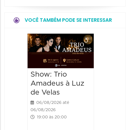
VOCÊ TAMBÉM PODE SE INTERESSAR
Show: 
de Sá
06/08/20
06/08/202
Show: Trio
20:00 às
Amadeus à Luz
de Velas
06/08/2026 até
06/08/2026
19:00 às 20:00