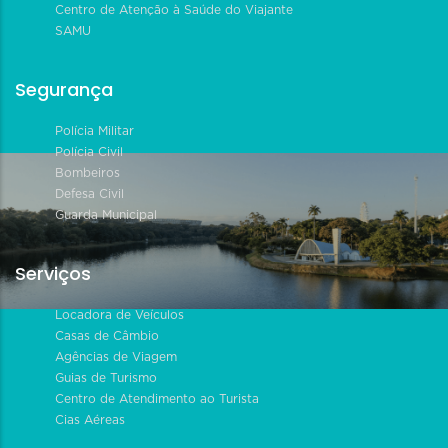
Centro de Atenção à Saúde do Viajante
SAMU
Segurança
Polícia Militar
Polícia Civil
Bombeiros
Defesa Civil
Guarda Municipal
Serviços
Locadora de Veículos
Casas de Câmbio
Agências de Viagem
Guias de Turismo
Centro de Atendimento ao Turista
Cias Aéreas