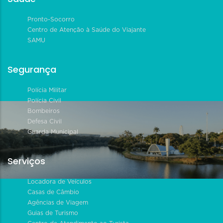
Pronto-Socorro
Centro de Atenção à Saúde do Viajante
SAMU
Segurança
Polícia Militar
Polícia Civil
Bombeiros
Defesa Civil
Guarda Municipal
Serviços
Locadora de Veículos
Casas de Câmbio
Agências de Viagem
Guias de Turismo