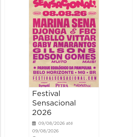
Show: 
Handel
09/08/20
09/08/202
16:30 às 
Festival
Sensacional
2026
09/08/2026 até
09/08/2026