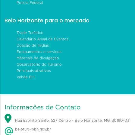
Polícia Federal
Belo Horizonte para o mercado
Trade Turístico
Calendário Anual de Eventos
Doação de mídias
Equipamentos e serviços
Materiais de divulgação
Observatório do Turismo
Principais atrativos
Venda BH
Informações de Contato
Rua Espírito Santo, 527 Centro - Belo Horizonte, MG, 30160-031
belotur@pbh.gov.br