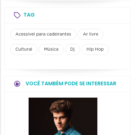
TAG
Acessível para cadeirantes
Ar livre
Cultural
Música
Dj
Hip Hop
VOCÊ TAMBÉM PODE SE INTERESSAR
Show: 
Maurin
Projet
Dois"