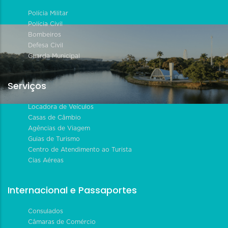
Polícia Militar
Polícia Civil
Bombeiros
Defesa Civil
Guarda Municipal
Serviços
Locadora de Veículos
Casas de Câmbio
Agências de Viagem
Guias de Turismo
Centro de Atendimento ao Turista
Cias Aéreas
Internacional e Passaportes
Consulados
Câmaras de Comércio