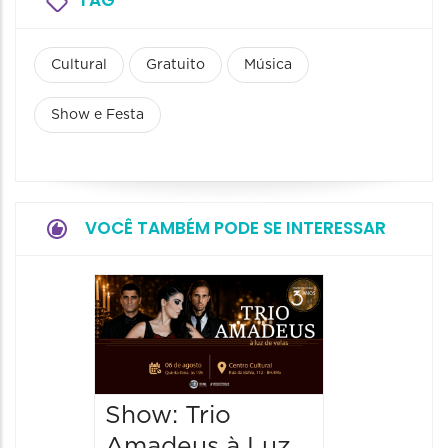
TAG
Cultural
Gratuito
Música
Show e Festa
VOCÊ TAMBÉM PODE SE INTERESSAR
Show: 
de Sá
06/08/20
06/08/202
Show: Trio
20:00 às
Amadeus à Luz