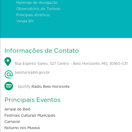
Materiais de divulgação
Observatório do Turismo
Principais atrativos
Venda BH
Informações de Contato
Rua Espírito Santo, 527 Centro - Belo Horizonte, MG, 30160-031
belotur@pbh.gov.br
Spotify
Rádio Belo Horizonte
Principais Eventos
Arraial de Belô
Festivais Culturais Municipais
Carnaval
Noturno nos Museus