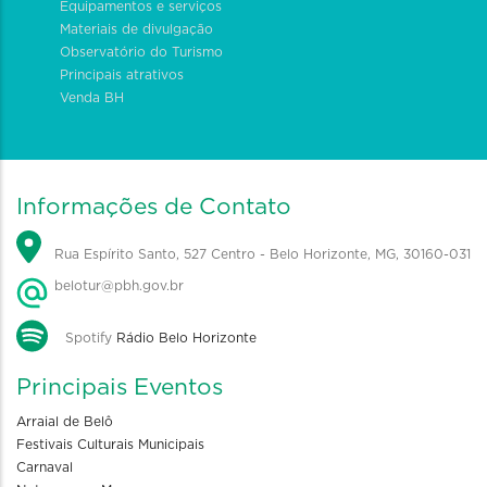
Equipamentos e serviços
Materiais de divulgação
Observatório do Turismo
Principais atrativos
Venda BH
Informações de Contato
Rua Espírito Santo, 527 Centro - Belo Horizonte, MG, 30160-031
belotur@pbh.gov.br
Spotify
Rádio Belo Horizonte
Principais Eventos
Arraial de Belô
Festivais Culturais Municipais
Carnaval