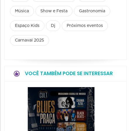
Música
Show e Festa
Gastronomia
Espaço Kids
Dj
Próximos eventos
Carnaval 2025
VOCÊ TAMBÉM PODE SE INTERESSAR
Horizo
Festiva
Bones 
Band