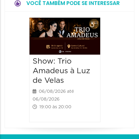
VOCÊ TAMBÉM PODE SE INTERESSAR
Show: 
de Sá
06/08/20
06/08/202
Show: Trio
20:00 às
Amadeus à Luz
de Velas
06/08/2026 até
06/08/2026
19:00 às 20:00