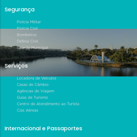
Segurança
Polícia Militar
Polícia Civil
Bombeiros
Defesa Civil
Guarda Municipal
Serviços
Locadora de Veículos
Casas de Câmbio
Agências de Viagem
Guias de Turismo
Centro de Atendimento ao Turista
Cias Aéreas
Internacional e Passaportes