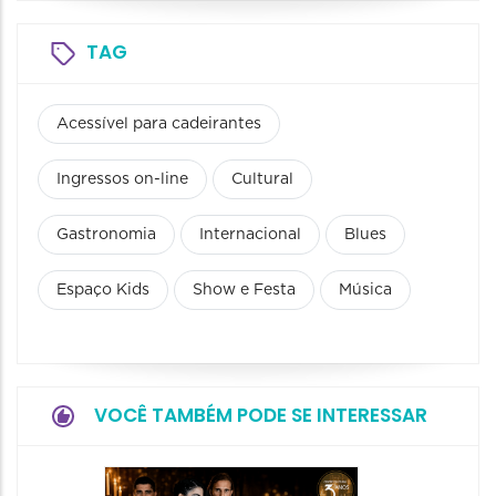
TAG
Acessível para cadeirantes
Ingressos on-line
Cultural
Gastronomia
Internacional
Blues
Espaço Kids
Show e Festa
Música
VOCÊ TAMBÉM PODE SE INTERESSAR
Espetá