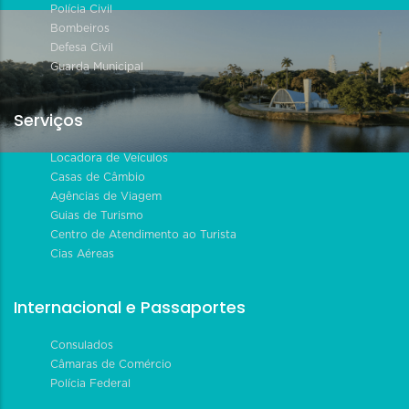
Polícia Civil
Bombeiros
Defesa Civil
Guarda Municipal
Serviços
Locadora de Veículos
Casas de Câmbio
Agências de Viagem
Guias de Turismo
Centro de Atendimento ao Turista
Cias Aéreas
Internacional e Passaportes
Consulados
Câmaras de Comércio
Polícia Federal