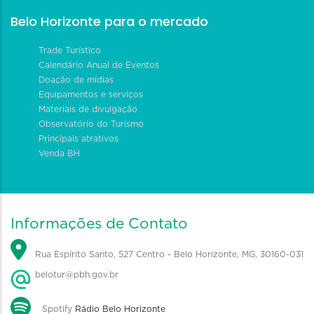
Belo Horizonte para o mercado
Trade Turístico
Calendário Anual de Eventos
Doação de mídias
Equipamentos e serviços
Materiais de divulgação
Observatório do Turismo
Principais atrativos
Venda BH
Informações de Contato
Rua Espírito Santo, 527 Centro - Belo Horizonte, MG, 30160-031
belotur@pbh.gov.br
Spotify
Rádio Belo Horizonte