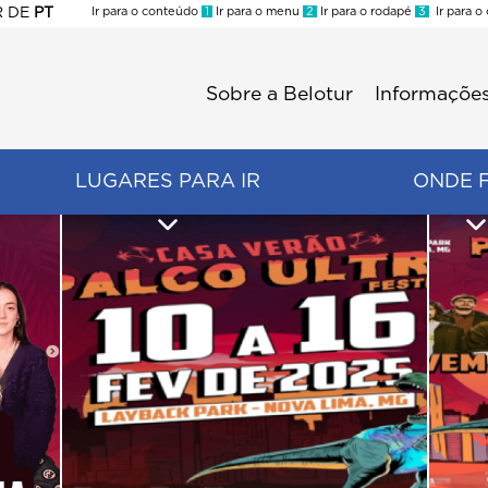
R
DE
PT
Ir para o conteúdo
1
Ir para o menu
2
Ir para o rodapé
3
Ir para o
ES
Sobre a Belotur
Informações
Menu
second
LUGARES PARA IR
ONDE 