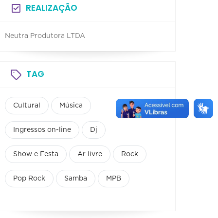
REALIZAÇÃO
Neutra Produtora LTDA
TAG
Cultural
Música
Ingressos on-line
Dj
Show e Festa
Ar livre
Rock
Pop Rock
Samba
MPB