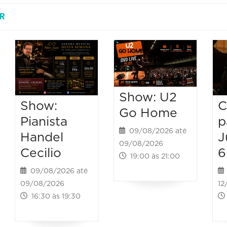
R
Show: U2
C
Show:
Go Home
p
Pianista
09/08/2026 até
J
Handel
09/08/2026
6
Cecilio
19:00 às 21:00
09/08/2026 até
12
09/08/2026
16:30 às 19:30