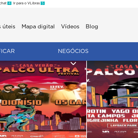
 chat
4
Ir para o VLibras
5
 úteis
Mapa digital
Vídeos
Blog
FICAR
NEGÓCIOS