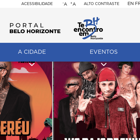
-
+
EN
F
ACESSIBILIDADE
ALTO CONTRASTE
A
A
PORTAL
BELO
HORIZONTE
A CIDADE
EVENTOS
ação
pal