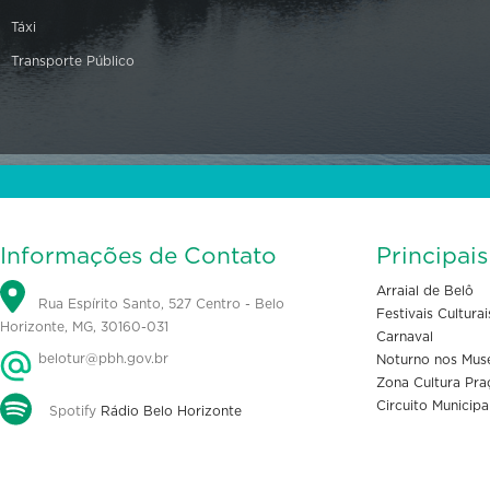
Táxi
Transporte Público
Informações de Contato
Principai
Arraial de Belô
Rua Espírito Santo, 527 Centro - Belo
Festivais Culturai
Horizonte, MG, 30160-031
Carnaval
belotur@pbh.gov.br
Noturno nos Mus
Zona Cultura Pra
Circuito Municipa
Spotify
Rádio Belo Horizonte