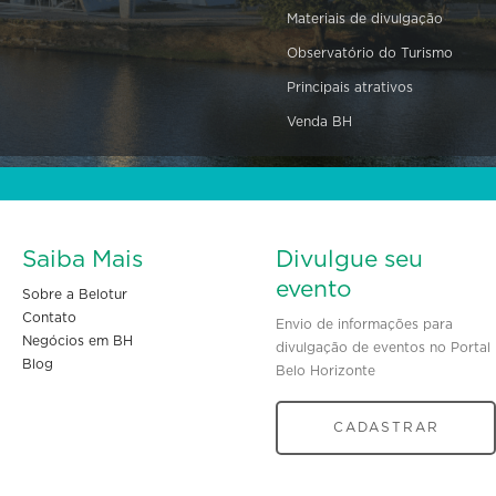
Materiais de divulgação
Observatório do Turismo
Principais atrativos
Venda BH
Saiba Mais
Divulgue seu
evento
Sobre a Belotur
Contato
Envio de informações para
Negócios em BH
divulgação de eventos no Portal
Blog
Belo Horizonte
CADASTRAR