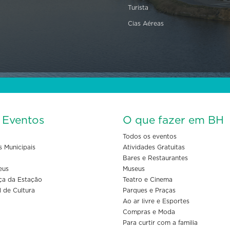
Turista
Cias Aéreas
s Eventos
O que fazer em BH
Todos os eventos
s Municipais
Atividades Gratuitas
Bares e Restaurantes
eus
Museus
ça da Estação
Teatro e Cinema
l de Cultura
Parques e Praças
Ao ar livre e Esportes
Compras e Moda
Para curtir com a familia