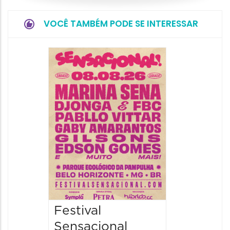
VOCÊ TAMBÉM PODE SE INTERESSAR
Show: 
Handel
09/08/20
09/08/202
16:30 às 
Festival
Sensacional