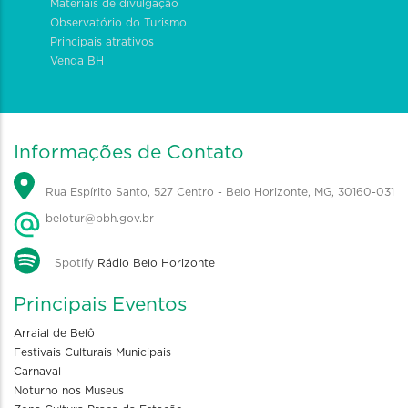
Materiais de divulgação
Observatório do Turismo
Principais atrativos
Venda BH
Informações de Contato
Rua Espírito Santo, 527 Centro - Belo Horizonte, MG, 30160-031
belotur@pbh.gov.br
Spotify
Rádio Belo Horizonte
Principais Eventos
Arraial de Belô
Festivais Culturais Municipais
Carnaval
Noturno nos Museus