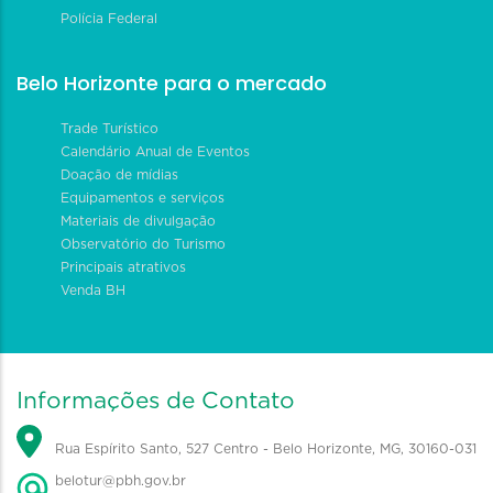
Polícia Federal
Belo Horizonte para o mercado
Trade Turístico
Calendário Anual de Eventos
Doação de mídias
Equipamentos e serviços
Materiais de divulgação
Observatório do Turismo
Principais atrativos
Venda BH
Informações de Contato
Rua Espírito Santo, 527 Centro - Belo Horizonte, MG, 30160-031
belotur@pbh.gov.br