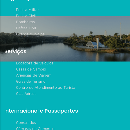
Polícia Militar
Polícia Civil
Bombeiros
Defesa Civil
Guarda Municipal
Serviços
Locadora de Veículos
Casas de Câmbio
Agências de Viagem
Guias de Turismo
Centro de Atendimento ao Turista
Cias Aéreas
Internacional e Passaportes
Consulados
Câmaras de Comércio