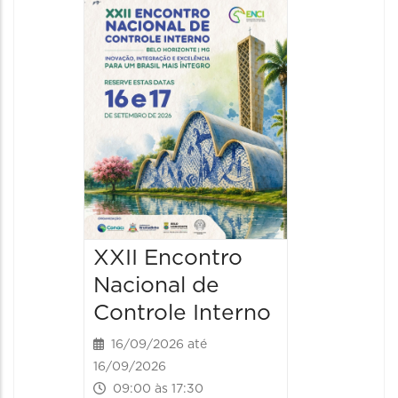
4º Con
Mineir
Direito
Imobili
17/09/202
08:30 às
XXII Encontro
Nacional de
Controle Interno
16/09/2026 até
16/09/2026
09:00 às 17:30