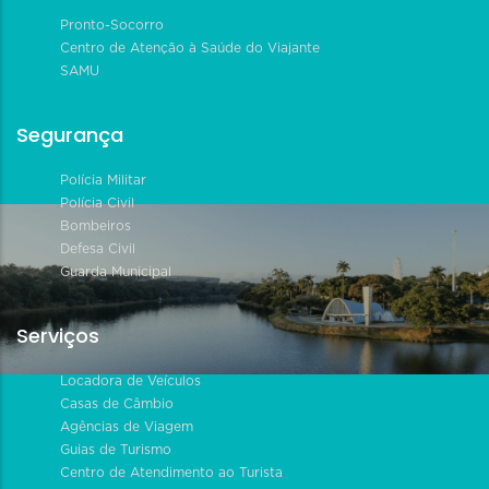
Pronto-Socorro
Centro de Atenção à Saúde do Viajante
SAMU
Segurança
Polícia Militar
Polícia Civil
Bombeiros
Defesa Civil
Guarda Municipal
Serviços
Locadora de Veículos
Casas de Câmbio
Agências de Viagem
Guias de Turismo
Centro de Atendimento ao Turista