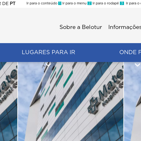
R
DE
PT
Ir para o conteúdo
1
Ir para o menu
2
Ir para o rodapé
3
Ir para o
ES
Sobre a Belotur
Informações
Menu
second
LUGARES PARA IR
ONDE 