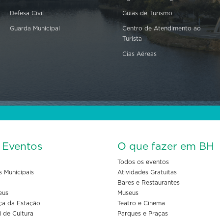
Defesa Civil
Guias de Turismo
Guarda Municipal
Centro de Atendimento ao
Turista
Cias Aéreas
s Eventos
O que fazer em BH
Todos os eventos
s Municipais
Atividades Gratuitas
Bares e Restaurantes
eus
Museus
ça da Estação
Teatro e Cinema
l de Cultura
Parques e Praças