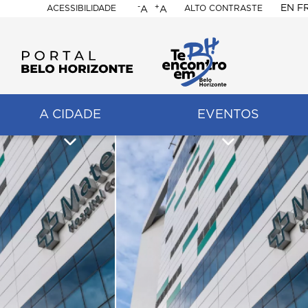
-
+
EN
F
ACESSIBILIDADE
ALTO CONTRASTE
A
A
PORTAL
BELO
HORIZONTE
A CIDADE
EVENTOS
ação
pal