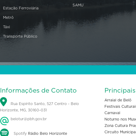
SAMU
Estação Ferroviária
Metrô
Táxi
Transporte Público
Informações de Contato
Principai
Arraial de Belô
Rua Espírito Santo, 527 Centro - Belo
Festivais Culturai
Horizonte, MG, 30160-031
Carnaval
belotur@pbh.gov.br
Noturno nos Mus
Zona Cultura Pra
Circuito Municipa
Spotify
Rádio Belo Horizonte