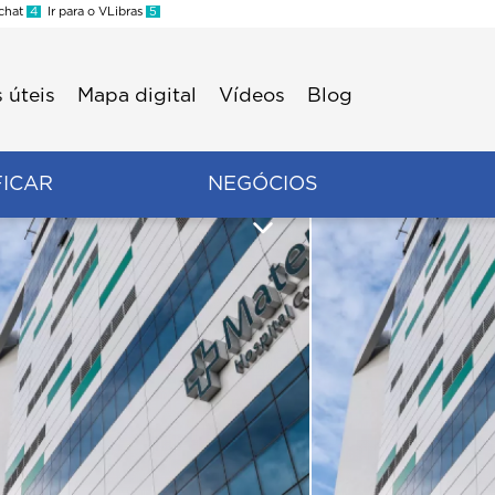
 chat
4
Ir para o VLibras
5
 úteis
Mapa digital
Vídeos
Blog
FICAR
NEGÓCIOS