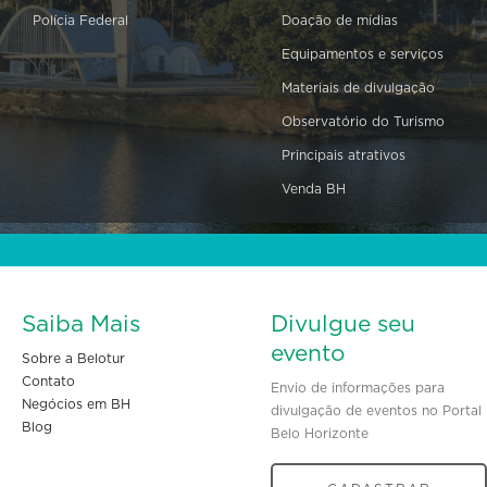
Polícia Federal
Doação de mídias
Equipamentos e serviços
Materiais de divulgação
Observatório do Turismo
Principais atrativos
Venda BH
Saiba Mais
Divulgue seu
evento
Sobre a Belotur
Contato
Envio de informações para
Negócios em BH
divulgação de eventos no Portal
Blog
Belo Horizonte