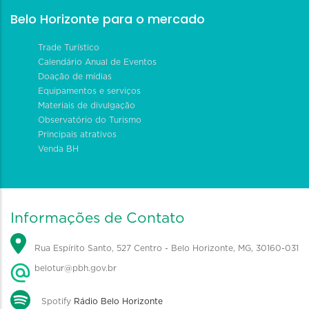
Belo Horizonte para o mercado
Trade Turístico
Calendário Anual de Eventos
Doação de mídias
Equipamentos e serviços
Materiais de divulgação
Observatório do Turismo
Principais atrativos
Venda BH
Informações de Contato
Rua Espírito Santo, 527 Centro - Belo Horizonte, MG, 30160-031
belotur@pbh.gov.br
Spotify
Rádio Belo Horizonte