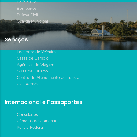
Polícia Civil
Bombeiros
Defesa Civil
Guarda Municipal
Serviços
Locadora de Veículos
Casas de Câmbio
Agências de Viagem
Guias de Turismo
Centro de Atendimento ao Turista
Cias Aéreas
Internacional e Passaportes
Consulados
Câmaras de Comércio
Polícia Federal