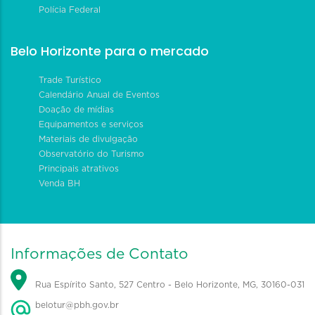
Polícia Federal
Belo Horizonte para o mercado
Trade Turístico
Calendário Anual de Eventos
Doação de mídias
Equipamentos e serviços
Materiais de divulgação
Observatório do Turismo
Principais atrativos
Venda BH
Informações de Contato
Rua Espírito Santo, 527 Centro - Belo Horizonte, MG, 30160-031
belotur@pbh.gov.br