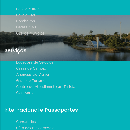
Polícia Militar
Polícia Civil
Bombeiros
Defesa Civil
Guarda Municipal
Serviços
Locadora de Veículos
Casas de Câmbio
Agências de Viagem
Guias de Turismo
Centro de Atendimento ao Turista
Cias Aéreas
Internacional e Passaportes
Consulados
Câmaras de Comércio