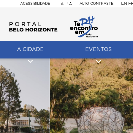
-
+
EN
F
ACESSIBILIDADE
ALTO CONTRASTE
A
A
PORTAL
BELO
HORIZONTE
A CIDADE
EVENTOS
ação
pal