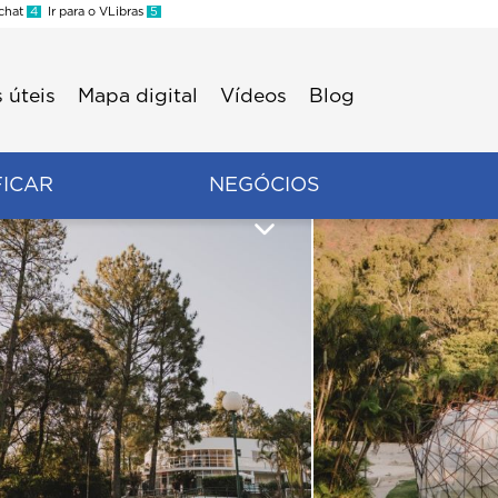
 chat
4
Ir para o VLibras
5
 úteis
Mapa digital
Vídeos
Blog
FICAR
NEGÓCIOS