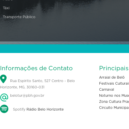
Táxi
Transporte Público
Informações de Contato
Principai
Arraial de Belô
Rua Espírito Santo, 527 Centro - Belo
Festivais Culturai
Horizonte, MG, 30160-031
Carnaval
belotur@pbh.gov.br
Noturno nos Mus
Zona Cultura Pra
Circuito Municipa
Spotify
Rádio Belo Horizonte