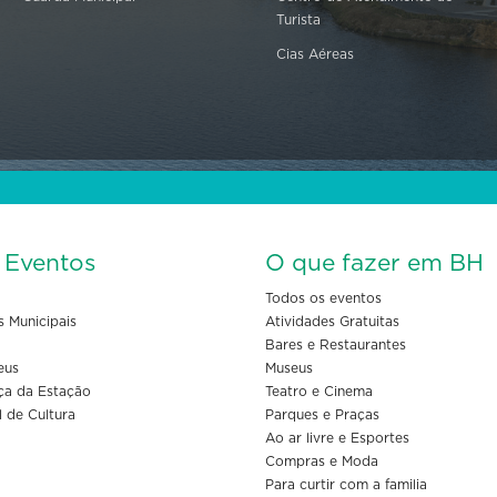
Turista
Cias Aéreas
s Eventos
O que fazer em BH
Todos os eventos
s Municipais
Atividades Gratuitas
Bares e Restaurantes
eus
Museus
ça da Estação
Teatro e Cinema
l de Cultura
Parques e Praças
Ao ar livre e Esportes
Compras e Moda
Para curtir com a familia