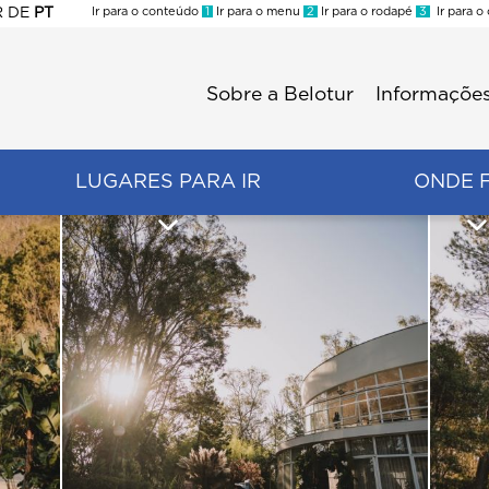
R
DE
PT
Ir para o conteúdo
1
Ir para o menu
2
Ir para o rodapé
3
Ir para o
ES
Sobre a Belotur
Informações
Menu
second
LUGARES PARA IR
ONDE 