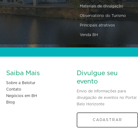
Materiais de divulgação
Observatório do Turismo
Principais atrativos
Venda BH
Saiba Mais
Divulgue seu
evento
Sobre a Belotur
Contato
Envio de informações para
Negócios em BH
divulgação de eventos no Portal
Blog
Belo Horizonte
CADASTRAR