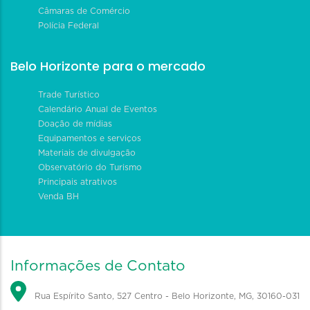
Câmaras de Comércio
Polícia Federal
Belo Horizonte para o mercado
Trade Turístico
Calendário Anual de Eventos
Doação de mídias
Equipamentos e serviços
Materiais de divulgação
Observatório do Turismo
Principais atrativos
Venda BH
Informações de Contato
Rua Espírito Santo, 527 Centro - Belo Horizonte, MG, 30160-031