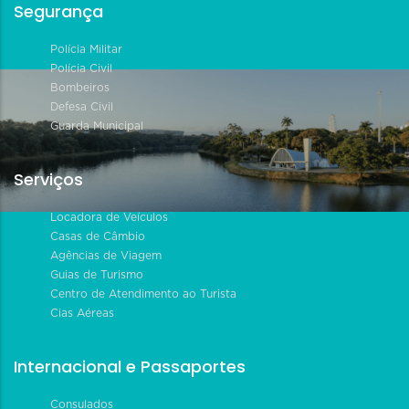
Segurança
Polícia Militar
Polícia Civil
Bombeiros
Defesa Civil
Guarda Municipal
Serviços
Locadora de Veículos
Casas de Câmbio
Agências de Viagem
Guias de Turismo
Centro de Atendimento ao Turista
Cias Aéreas
Internacional e Passaportes
Consulados