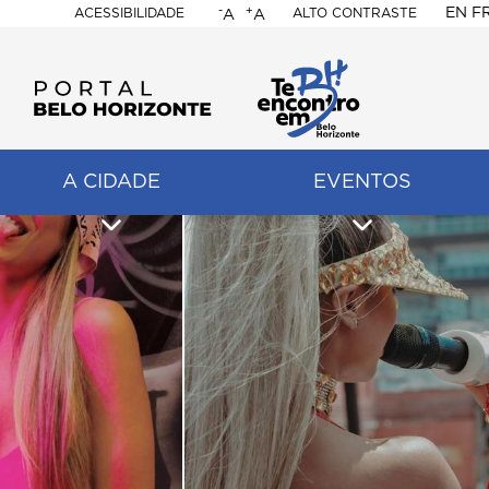
-
+
EN
F
ACESSIBILIDADE
ALTO CONTRASTE
A
A
PORTAL
BELO
HORIZONTE
A CIDADE
EVENTOS
ação
pal