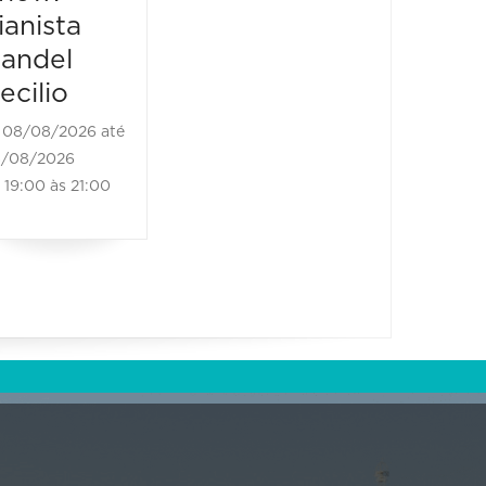
carreira
08/08/2
ianista
08/08/20
08/08/2026 até
andel
21:00 às
08/08/2026
ecilio
21:00 às 23:00
08/08/2026 até
/08/2026
19:00 às 21:00