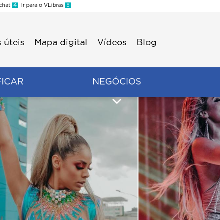
 chat
4
Ir para o VLibras
5
 úteis
Mapa digital
Vídeos
Blog
FICAR
NEGÓCIOS