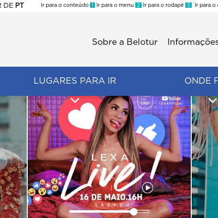
R
DE
PT
Ir para o conteúdo
1
Ir para o menu
2
Ir para o rodapé
3
Ir para o
ES
Sobre a Belotur
Informações
Menu
second
LUGARES PARA IR
ONDE 