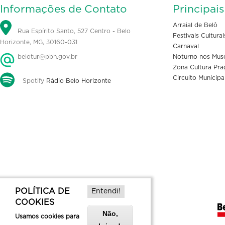
Informações de Contato
Principai
Arraial de Belô
Rua Espírito Santo, 527 Centro - Belo
Festivais Culturai
Horizonte, MG, 30160-031
Carnaval
belotur@pbh.gov.br
Noturno nos Mus
Zona Cultura Pra
Circuito Municipa
Spotify
Rádio Belo Horizonte
POLÍTICA DE
Entendi!
COOKIES
Não,
Usamos cookies para