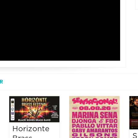
R
Horizonte
S