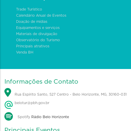
Trade Turístico
Calendário Anual de Eventos
Doação de mídias
Equipamentos e serviços
Materiais de divulgação
Observatório do Turismo
Principais atrativos
Venda BH
Informações de Contato
Rua Espírito Santo, 527 Centro - Belo Horizonte, MG, 30160-031
belotur@pbh.gov.br
Spotify
Rádio Belo Horizonte
Principais Eventos