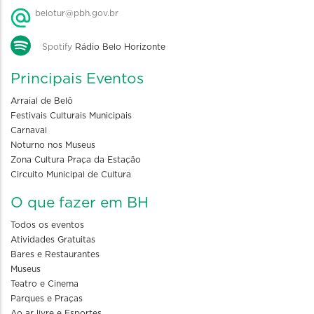
belotur@pbh.gov.br
Spotify
Rádio Belo Horizonte
Principais Eventos
Arraial de Belô
Festivais Culturais Municipais
Carnaval
Noturno nos Museus
Zona Cultura Praça da Estação
Circuito Municipal de Cultura
O que fazer em BH
Todos os eventos
Atividades Gratuitas
Bares e Restaurantes
Museus
Teatro e Cinema
Parques e Praças
Ao ar livre e Esportes