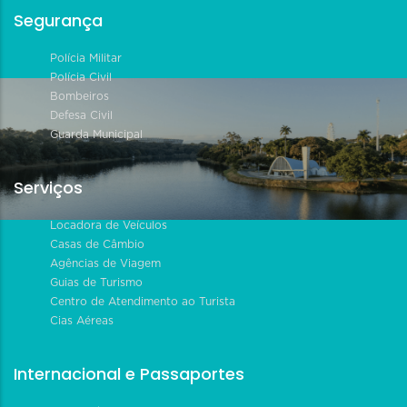
Segurança
Polícia Militar
Polícia Civil
Bombeiros
Defesa Civil
Guarda Municipal
Serviços
Locadora de Veículos
Casas de Câmbio
Agências de Viagem
Guias de Turismo
Centro de Atendimento ao Turista
Cias Aéreas
Internacional e Passaportes