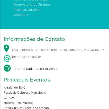
Observatório do Turismo
Principais atrativos
Venda BH
Informações de Contato
Rua Espírito Santo, 527 Centro - Belo Horizonte, MG, 30160-031
belotur@pbh.gov.br
Spotify
Rádio Belo Horizonte
Principais Eventos
Arraial de Belô
Festivais Culturais Municipais
Carnaval
Noturno nos Museus
Zona Cultura Praça da Estação