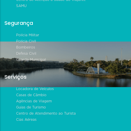
SAMU
Segurança
Polícia Militar
Polícia Civil
Bombeiros
Defesa Civil
Guarda Municipal
Serviços
Locadora de Veículos
Casas de Câmbio
Agências de Viagem
Guias de Turismo
Centro de Atendimento ao Turista
Cias Aéreas