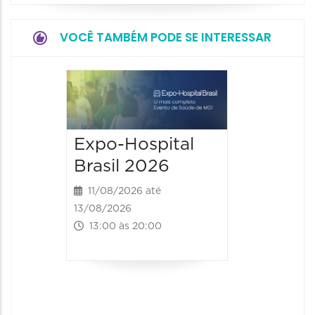
VOCÊ TAMBÉM PODE SE INTERESSAR
9° BH 
Summi
13/08/20
Expo-Hospital
15/08/2026
Brasil 2026
00:00 às
11/08/2026 até
13/08/2026
13:00 às 20:00