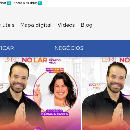
 chat
4
Ir para o VLibras
5
 úteis
Mapa digital
Vídeos
Blog
FICAR
NEGÓCIOS