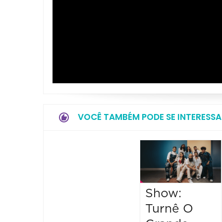
VOCÊ TAMBÉM PODE SE INTERESSA
Show:
Turnê O