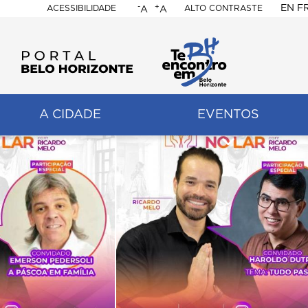
-
+
EN
F
ACESSIBILIDADE
ALTO CONTRASTE
A
A
PORTAL
BELO
HORIZONTE
A CIDADE
EVENTOS
ação
pal