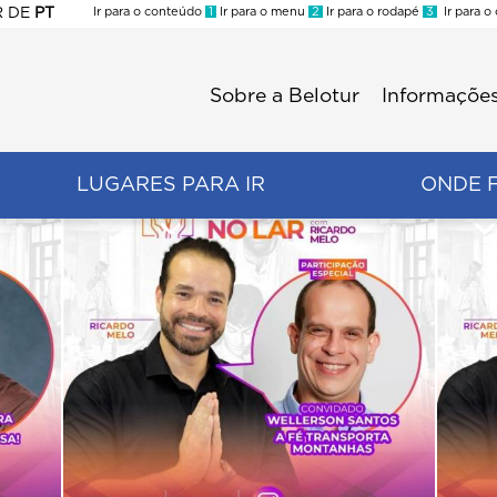
R
DE
PT
Ir para o conteúdo
1
Ir para o menu
2
Ir para o rodapé
3
Ir para o
ES
Sobre a Belotur
Informações
Menu
second
LUGARES PARA IR
ONDE 