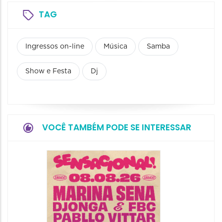
TAG
Ingressos on-line
Música
Samba
Show e Festa
Dj
VOCÊ TAMBÉM PODE SE INTERESSAR
Show: 
Handel
09/08/20
09/08/202
16:30 às 