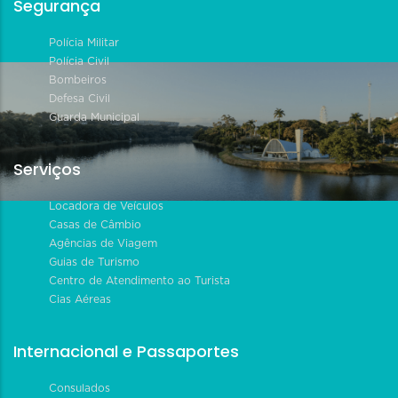
Segurança
Polícia Militar
Polícia Civil
Bombeiros
Defesa Civil
Guarda Municipal
Serviços
Locadora de Veículos
Casas de Câmbio
Agências de Viagem
Guias de Turismo
Centro de Atendimento ao Turista
Cias Aéreas
Internacional e Passaportes
Consulados