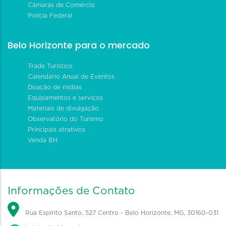
Câmaras de Comércio
Polícia Federal
Belo Horizonte para o mercado
Trade Turístico
Calendário Anual de Eventos
Doação de mídias
Equipamentos e serviços
Materiais de divulgação
Observatório do Turismo
Principais atrativos
Venda BH
Informações de Contato
Rua Espírito Santo, 527 Centro - Belo Horizonte, MG, 30160-031