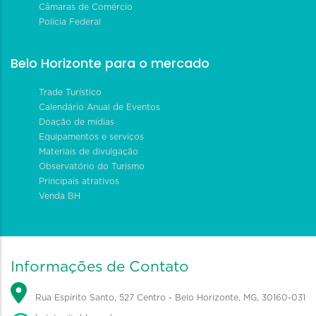
Câmaras de Comércio
Polícia Federal
Belo Horizonte para o mercado
Trade Turístico
Calendário Anual de Eventos
Doação de mídias
Equipamentos e serviços
Materiais de divulgação
Observatório do Turismo
Principais atrativos
Venda BH
Informações de Contato
Rua Espírito Santo, 527 Centro - Belo Horizonte, MG, 30160-031