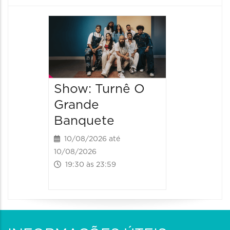
Festa 
2026
15/08/20
15/08/2026
Show: Turnê O
14:00 às 
Grande
Banquete
10/08/2026 até
10/08/2026
19:30 às 23:59