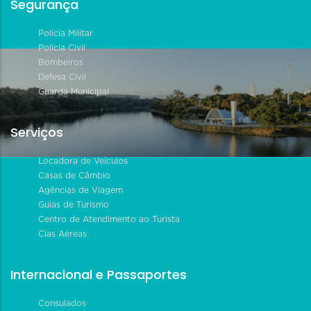
Segurança
Polícia Militar
Polícia Civil
Bombeiros
Defesa Civil
Guarda Municipal
Serviços
Locadora de Veículos
Casas de Câmbio
Agências de Viagem
Guias de Turismo
Centro de Atendimento ao Turista
Cias Aéreas
Internacional e Passaportes
Consulados