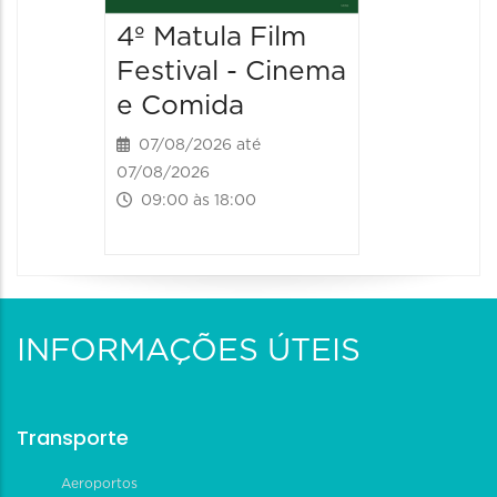
4º Matula Film
4º Mat
Festival - Cinema
Festiv
e Comida
e Com
07/08/2026 até
08/08/20
07/08/2026
08/08/202
09:00 às 18:00
09:00 às
INFORMAÇÕES ÚTEIS
Transporte
Aeroportos