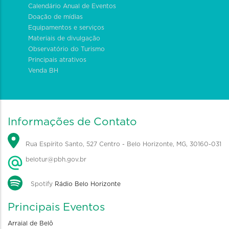
Calendário Anual de Eventos
Doação de mídias
Equipamentos e serviços
Materiais de divulgação
Observatório do Turismo
Principais atrativos
Venda BH
Informações de Contato
Rua Espírito Santo, 527 Centro - Belo Horizonte, MG, 30160-031
belotur@pbh.gov.br
Spotify
Rádio Belo Horizonte
Principais Eventos
Arraial de Belô