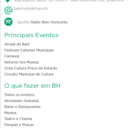
Rua Espírito Santo, 527 Centro - Belo Horizonte, MG, 30160-031
belotur@pbh.gov.br
Spotify
Rádio Belo Horizonte
Principais Eventos
Arraial de Belô
Festivais Culturais Municipais
Carnaval
Noturno nos Museus
Zona Cultura Praça da Estação
Circuito Municipal de Cultura
O que fazer em BH
Todos os eventos
Atividades Gratuitas
Bares e Restaurantes
Museus
Teatro e Cinema
Parques e Praças