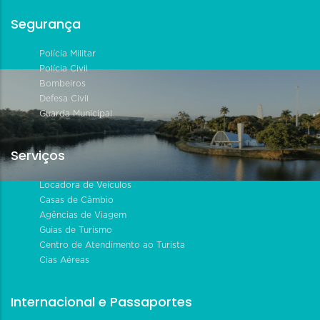
Segurança
Polícia Militar
Polícia Civil
Bombeiros
Defesa Civil
Guarda Municipal
Serviços
Locadora de Veículos
Casas de Câmbio
Agências de Viagem
Guias de Turismo
Centro de Atendimento ao Turista
Cias Aéreas
Internacional e Passaportes