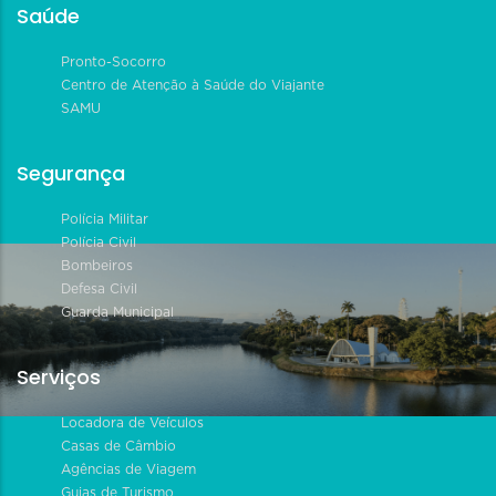
Saúde
Pronto-Socorro
Centro de Atenção à Saúde do Viajante
SAMU
Segurança
Polícia Militar
Polícia Civil
Bombeiros
Defesa Civil
Guarda Municipal
Serviços
Locadora de Veículos
Casas de Câmbio
Agências de Viagem
Guias de Turismo