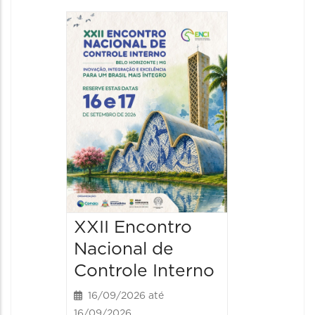
4º Con
Mineir
Direito
Imobili
17/09/202
08:30 às
XXII Encontro
Nacional de
Controle Interno
16/09/2026 até
16/09/2026