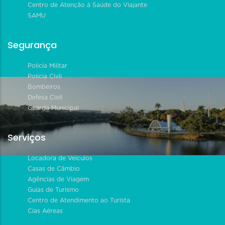
Centro de Atenção à Saúde do Viajante
SAMU
Segurança
Polícia Militar
Polícia Civil
Bombeiros
Defesa Civil
Guarda Municipal
Serviços
Locadora de Veículos
Casas de Câmbio
Agências de Viagem
Guias de Turismo
Centro de Atendimento ao Turista
Cias Aéreas