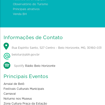
Observatório do Turismo
Principais atrativos
Venda BH
Informações de Contato
Rua Espírito Santo, 527 Centro - Belo Horizonte, MG, 30160-031
belotur@pbh.gov.br
Spotify
Rádio Belo Horizonte
Principais Eventos
Arraial de Belô
Festivais Culturais Municipais
Carnaval
Noturno nos Museus
Zona Cultura Praça da Estação