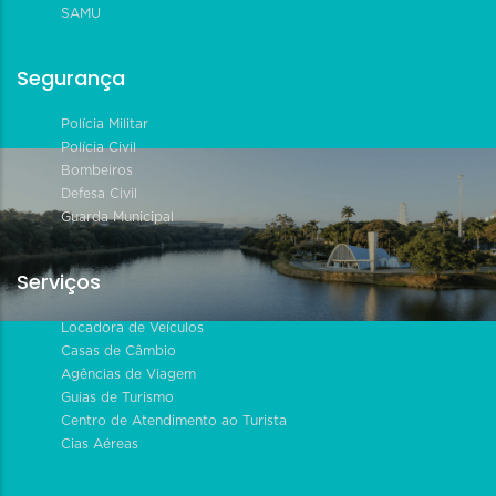
SAMU
Segurança
Polícia Militar
Polícia Civil
Bombeiros
Defesa Civil
Guarda Municipal
Serviços
Locadora de Veículos
Casas de Câmbio
Agências de Viagem
Guias de Turismo
Centro de Atendimento ao Turista
Cias Aéreas