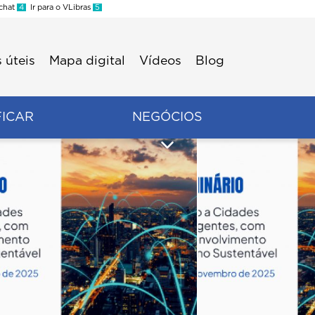
 chat
4
Ir para o VLibras
5
 úteis
Mapa digital
Vídeos
Blog
FICAR
NEGÓCIOS