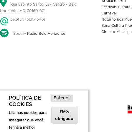
Arraial de Belô
Rua Espírito Santo, 527 Centro - Belo
Festivais Culturai
Horizonte, MG, 30160-031
Carnaval
belotur@pbh.gov.br
Noturno nos Mus
Zona Cultura Pra
Circuito Municipa
Spotify
Rádio Belo Horizonte
POLÍTICA DE
Entendi!
COOKIES
Não,
Usamos cookies para
obrigado.
assegurar que você
tenha a melhor