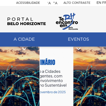
-
+
EN
F
ACESSIBILIDADE
ALTO CONTRASTE
A
A
PORTAL
BELO
HORIZONTE
A CIDADE
EVENTOS
ação
pal