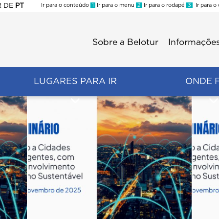
R
DE
PT
Ir para o conteúdo
1
Ir para o menu
2
Ir para o rodapé
3
Ir para o
ES
Sobre a Belotur
Informações
Menu
second
LUGARES PARA IR
ONDE 