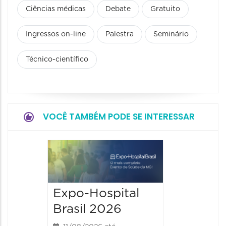
Ciências médicas
Debate
Gratuito
Ingressos on-line
Palestra
Seminário
Técnico-científico
VOCÊ TAMBÉM PODE SE INTERESSAR
9° BH 
Summi
13/08/20
Expo-Hospital
15/08/2026
Brasil 2026
00:00 às