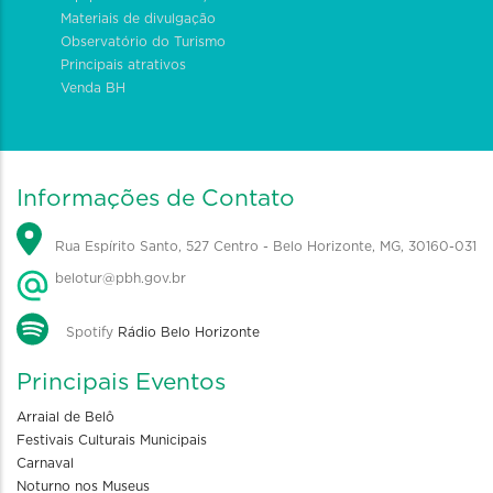
Materiais de divulgação
Observatório do Turismo
Principais atrativos
Venda BH
Informações de Contato
Rua Espírito Santo, 527 Centro - Belo Horizonte, MG, 30160-031
belotur@pbh.gov.br
Spotify
Rádio Belo Horizonte
Principais Eventos
Arraial de Belô
Festivais Culturais Municipais
Carnaval
Noturno nos Museus