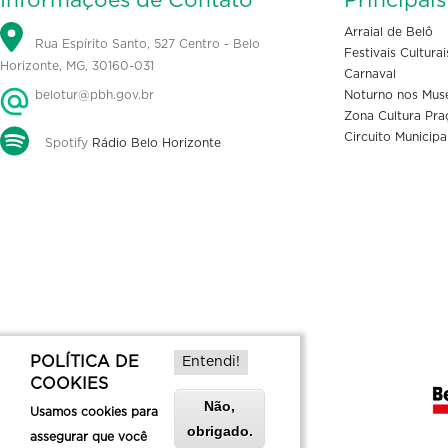
Informações de Contato
Principai
Arraial de Belô
Rua Espírito Santo, 527 Centro - Belo
Festivais Culturai
Horizonte, MG, 30160-031
Carnaval
belotur@pbh.gov.br
Noturno nos Mus
Zona Cultura Pra
Circuito Municipa
Spotify
Rádio Belo Horizonte
POLÍTICA DE
Entendi!
COOKIES
Não,
Usamos cookies para
obrigado.
assegurar que você