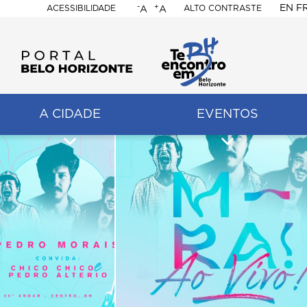
-
+
EN
F
ACESSIBILIDADE
ALTO CONTRASTE
A
A
PORTAL
BELO
HORIZONTE
A CIDADE
EVENTOS
ação
pal