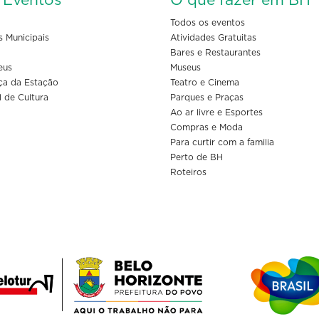
s Eventos
O que fazer em BH
Todos os eventos
s Municipais
Atividades Gratuitas
Bares e Restaurantes
eus
Museus
ça da Estação
Teatro e Cinema
l de Cultura
Parques e Praças
Ao ar livre e Esportes
Compras e Moda
Para curtir com a familia
Perto de BH
Roteiros