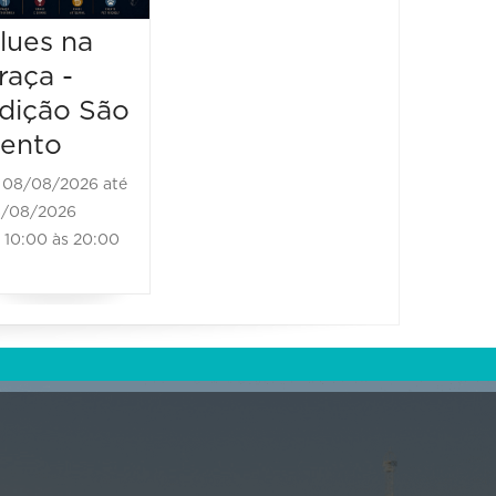
13:00 à
Brass Band
lues na
raça -
08/08/2026 até
08/08/2026
dição São
11:00 às 18:00
ento
08/08/2026 até
/08/2026
10:00 às 20:00