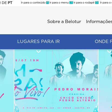
R
DE
PT
Ir para o conteúdo
1
Ir para o menu
2
Ir para o rodapé
3
Ir para o
ES
Sobre a Belotur
Informações
Menu
second
LUGARES PARA IR
ONDE 