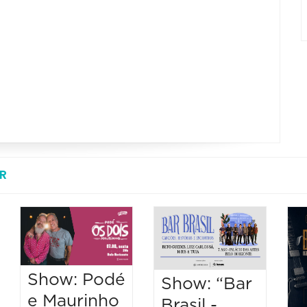
R
Show: Podé
Show: “Bar
e Maurinho
Brasil -