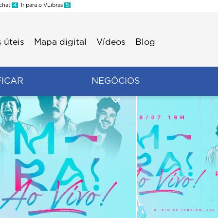
 chat
4
Ir para o VLibras
5
 úteis
Mapa digital
Vídeos
Blog
FICAR
NEGÓCIOS