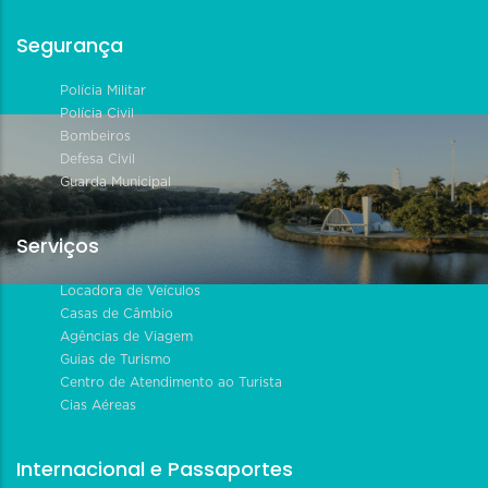
Segurança
Polícia Militar
Polícia Civil
Bombeiros
Defesa Civil
Guarda Municipal
Serviços
Locadora de Veículos
Casas de Câmbio
Agências de Viagem
Guias de Turismo
Centro de Atendimento ao Turista
Cias Aéreas
Internacional e Passaportes