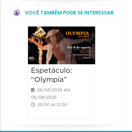
VOCÊ TAMBÉM PODE SE INTERESSAR
Espetá
Farewe
06/08/20
06/08/202
20:00 às
Espetáculo:
“Olympia”
06/08/2026 até
06/08/2026
20:00 às 21:00