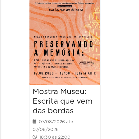
Festa
Italian
2026
08/08/20
08/08/202
11:00 às 
Mostra Museu:
Escrita que vem
das bordas
07/08/2026 até
07/08/2026
18:30 às 22:00