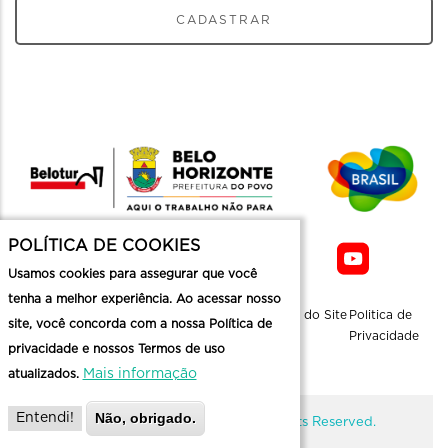
CADASTRAR
POLÍTICA DE COOKIES
Usamos cookies para assegurar que você
tenha a melhor experiência. Ao acessar nosso
Sobre a
Contato
Informaçoes
Mapa do Site
Politica de
site, você concorda com a nossa Política de
Belotur
Üteis
Privacidade
privacidade e nossos Termos de uso
Mais informação
atualizados.
Não, obrigado.
Entendi!
@ Copyright Belotur 2026. All Rights Reserved.