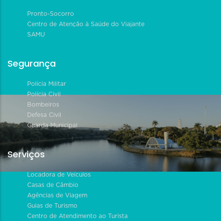
Pronto-Socorro
Centro de Atenção à Saúde do Viajante
SAMU
Segurança
Polícia Militar
Polícia Civil
Bombeiros
Defesa Civil
Guarda Municipal
Serviços
Locadora de Veículos
Casas de Câmbio
Agências de Viagem
Guias de Turismo
Centro de Atendimento ao Turista