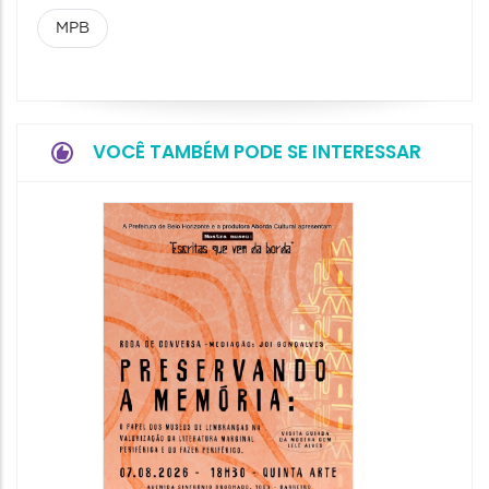
MPB
VOCÊ TAMBÉM PODE SE INTERESSAR
Festa
Italian
2026
08/08/20
08/08/202
11:00 às 