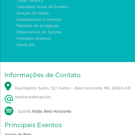
Trade Turístico
Calendário Anual de Eventos
Doação de mídias
Equipamentos e serviços
Materiais de divulgação
Observatório do Turismo
Principais atrativos
Venda BH
Informações de Contato
Rua Espírito Santo, 527 Centro - Belo Horizonte, MG, 30160-031
belotur@pbh.gov.br
Spotify
Rádio Belo Horizonte
Principais Eventos
Arraial de Belô