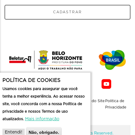
CADASTRAR
POLÍTICA DE COOKIES
Usamos cookies para assegurar que você
tenha a melhor experiência. Ao acessar nosso
Sobre a
Contato
Informaçoes
Mapa do Site
Politica de
site, você concorda com a nossa Política de
Belotur
Üteis
Privacidade
privacidade e nossos Termos de uso
Mais informação
atualizados.
Não, obrigado.
Entendi!
@ Copyright Belotur 2026. All Rights Reserved.