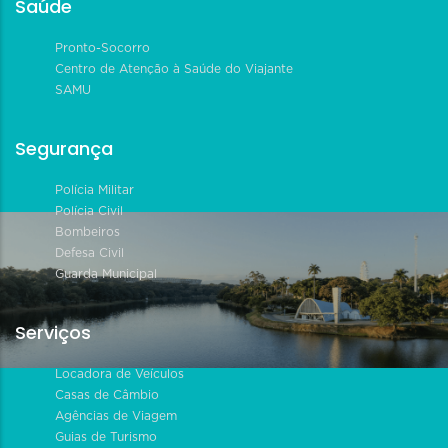
Saúde
Pronto-Socorro
Centro de Atenção à Saúde do Viajante
SAMU
Segurança
Polícia Militar
Polícia Civil
Bombeiros
Defesa Civil
Guarda Municipal
Serviços
Locadora de Veículos
Casas de Câmbio
Agências de Viagem
Guias de Turismo