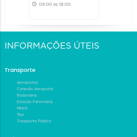
09:00 às 18:00
09:00 às
INFORMAÇÕES ÚTEIS
Transporte
Aeroportos
Conexão Aeroporto
Rodoviária
Estação Ferroviária
Metrô
Táxi
Transporte Público