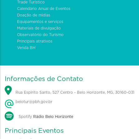
Trade Turístico
Calendário Anual de Eventos
Doação de mídias
Equipamentos e serviços
Materiais de divulgação
Observatório do Turismo
Principais atrativos
Venda BH
Informações de Contato
Rua Espírito Santo, 527 Centro - Belo Horizonte, MG, 30160-031
belotur@pbh.gov.br
Spotify
Rádio Belo Horizonte
Principais Eventos