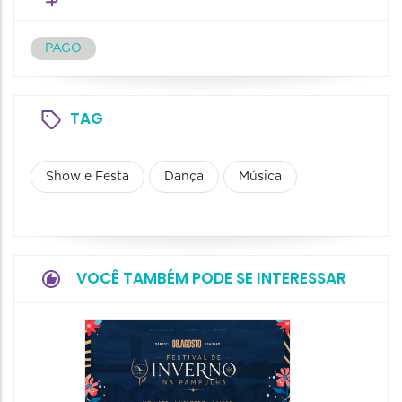
PAGO
TAG
Show e Festa
Dança
Música
VOCÊ TAMBÉM PODE SE INTERESSAR
Dia do
Parque
Paláci