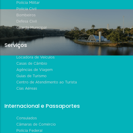
Polícia Militar
Polícia Civil
Bombeiros
Defesa Civil
Guarda Municipal
Serviços
Locadora de Veículos
Casas de Câmbio
Agências de Viagem
Guias de Turismo
Centro de Atendimento ao Turista
Cias Aéreas
Internacional e Passaportes
Consulados
Câmaras de Comércio
Polícia Federal