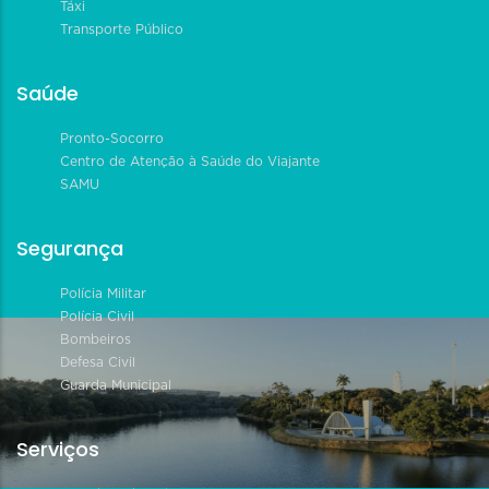
Táxi
Transporte Público
Saúde
Pronto-Socorro
Centro de Atenção à Saúde do Viajante
SAMU
Segurança
Polícia Militar
Polícia Civil
Bombeiros
Defesa Civil
Guarda Municipal
Serviços