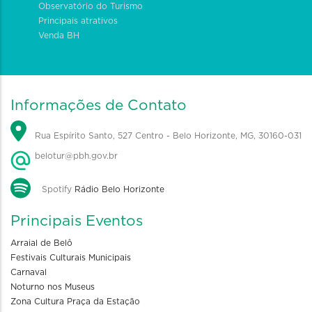
Observatório do Turismo
Principais atrativos
Venda BH
Informações de Contato
Rua Espírito Santo, 527 Centro - Belo Horizonte, MG, 30160-031
belotur@pbh.gov.br
Spotify
Rádio Belo Horizonte
Principais Eventos
Arraial de Belô
Festivais Culturais Municipais
Carnaval
Noturno nos Museus
Zona Cultura Praça da Estação