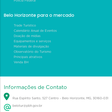
Polícia Federal
Belo Horizonte para o mercado
Trade Turístico
Calendário Anual de Eventos
Doação de mídias
Equipamentos e serviços
Materiais de divulgação
Observatório do Turismo
Principais atrativos
Venda BH
Informações de Contato
Rua Espírito Santo, 527 Centro - Belo Horizonte, MG, 30160-031
belotur@pbh.gov.br