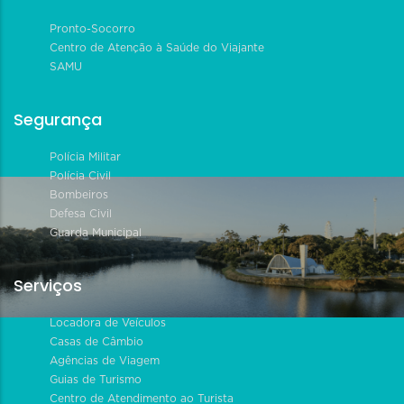
Pronto-Socorro
Centro de Atenção à Saúde do Viajante
SAMU
Segurança
Polícia Militar
Polícia Civil
Bombeiros
Defesa Civil
Guarda Municipal
Serviços
Locadora de Veículos
Casas de Câmbio
Agências de Viagem
Guias de Turismo
Centro de Atendimento ao Turista