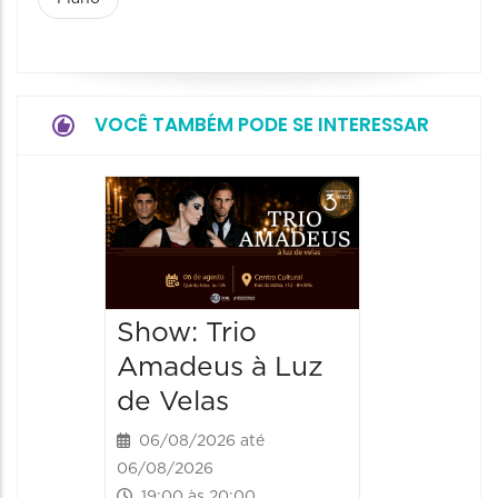
VOCÊ TAMBÉM PODE SE INTERESSAR
Show: 
de Sá
06/08/20
06/08/202
Show: Trio
20:00 às
Amadeus à Luz
de Velas
06/08/2026 até
06/08/2026
19:00 às 20:00