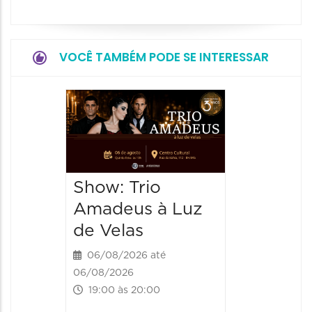
VOCÊ TAMBÉM PODE SE INTERESSAR
Espetá
“Cores
- Orqu
Chines
Show: Trio
Shang
Amadeus à Luz
06/08/20
de Velas
06/08/202
20:00 às
06/08/2026 até
06/08/2026
19:00 às 20:00