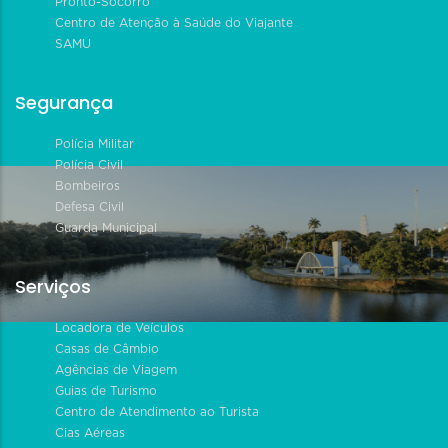
Pronto-Socorro
Centro de Atenção à Saúde do Viajante
SAMU
Segurança
Polícia Militar
Polícia Civil
Bombeiros
Defesa Civil
Guarda Municipal
Serviços
Locadora de Veículos
Casas de Câmbio
Agências de Viagem
Guias de Turismo
Centro de Atendimento ao Turista
Cias Aéreas