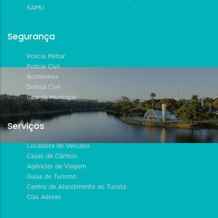
SAMU
Segurança
Polícia Militar
Polícia Civil
Bombeiros
Defesa Civil
Guarda Municipal
Serviços
Locadora de Veículos
Casas de Câmbio
Agências de Viagem
Guias de Turismo
Centro de Atendimento ao Turista
Cias Aéreas